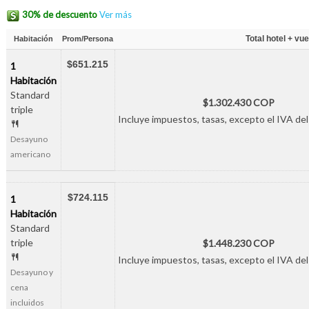
30% de descuento
Ver más
Total hotel + vue
Habitación
Prom/Persona
$651.215
1
Habitación
Standard
$1.302.430 COP
triple
Incluye impuestos, tasas, excepto el IVA del
Desayuno
americano
$724.115
1
Habitación
Standard
triple
$1.448.230 COP
Incluye impuestos, tasas, excepto el IVA del
Desayuno y
cena
incluidos