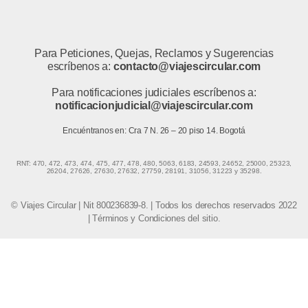
Para Peticiones, Quejas, Reclamos y Sugerencias
escríbenos a:
contacto@viajescircular.com
Para notificaciones judiciales escríbenos a:
notificacionjudicial@viajescircular.com
Encuéntranos en: Cra 7 N. 26 – 20 piso 14. Bogotá
RNT: 470, 472, 473, 474, 475, 477, 478, 480, 5063, 6183, 24593, 24652, 25000, 25323,
26204, 27626, 27630, 27632, 27759, 28191, 31056, 31223 y 35298.
© Viajes Circular | Nit 800236839-8. | Todos los derechos reservados 2022
|
Términos y Condiciones del sitio.