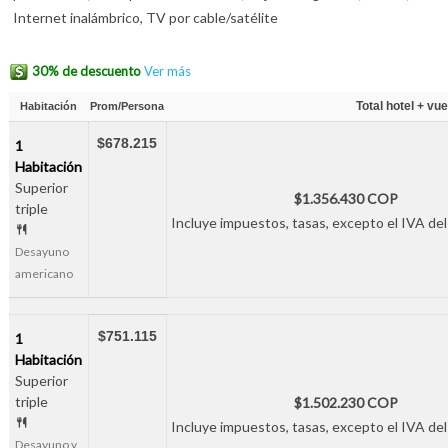
Internet inalámbrico, TV por cable/satélite
30% de descuento
Ver más
Total hotel + vue
Habitación
Prom/Persona
$678.215
1
Habitación
Superior
$1.356.430 COP
triple
Incluye impuestos, tasas, excepto el IVA del
Desayuno
americano
$751.115
1
Habitación
Superior
triple
$1.502.230 COP
Incluye impuestos, tasas, excepto el IVA del
Desayuno y