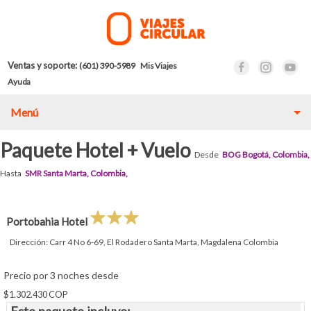
Ventas y soporte:
(601) 390-5989
Mis Viajes
Ayuda
Menú
Paquete Hotel + Vuelo
Desde
BOG Bogotá, Colombia,
Hasta
SMR Santa Marta, Colombia,
Portobahia Hotel
Dirección: Carr 4 No 6-69, El Rodadero Santa Marta, Magdalena Colombia
Precio por 3 noches desde
$1.302.430 COP
Este paquete incluye: