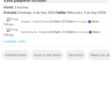
Hotel:
3 noches
Entrada:
Domingo, 6 de Sep 2026
Salida:
Miércoles, 9 de Sep 2026
Bogotá - Santa Marta
11:20am
-
12:55pm
sin escalas
Basic
Wingo
Santa Marta - Bogotá
10:01pm
–
11:30pm
sin escalas
Basic
Wingo
Cambiar vuelo
Habitaciones
Acerca del Hotel
Servicios
Mapa de ubi