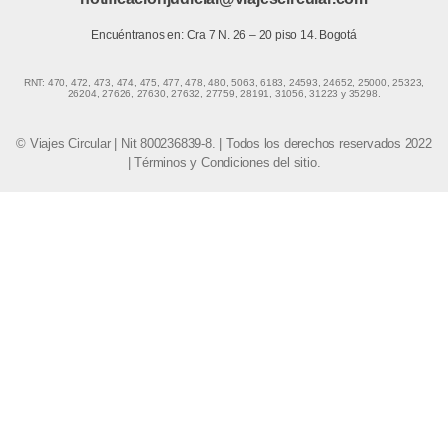
Encuéntranos en: Cra 7 N. 26 – 20 piso 14. Bogotá
RNT: 470, 472, 473, 474, 475, 477, 478, 480, 5063, 6183, 24593, 24652, 25000, 25323,
26204, 27626, 27630, 27632, 27759, 28191, 31056, 31223 y 35298.
© Viajes Circular | Nit 800236839-8. | Todos los derechos reservados 2022
|
Términos y Condiciones del sitio.