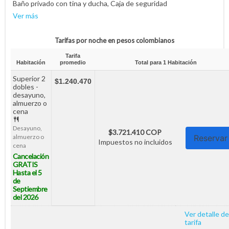
Baño privado con tina y ducha, Caja de seguridad
Ver más
Tarifas por noche en pesos colombianos
Tarifa
Habitación
promedio
Total para
1
Habitación
Superior 2
$1.240.470
dobles -
desayuno,
almuerzo o
cena
Desayuno,
$3.721.410 COP
almuerzo o
Reservar
Impuestos no incluidos
cena
Cancelación
GRATIS
Hasta el 5
de
Septiembre
del 2026
Ver detalle de
tarifa