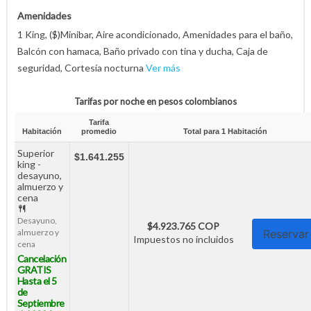
Amenidades
1 King, ($)Minibar, Aire acondicionado, Amenidades para el baño,
Balcón con hamaca, Baño privado con tina y ducha, Caja de
seguridad, Cortesía nocturna
Ver más
Tarifas por noche en pesos colombianos
Tarifa
Habitación
promedio
Total para
1
Habitación
Superior
$1.641.255
king -
desayuno,
almuerzo y
cena
Desayuno,
$4.923.765 COP
almuerzo y
Reservar
Impuestos no incluidos
cena
Cancelación
GRATIS
Hasta el 5
de
Septiembre