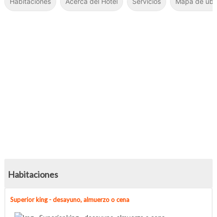
Habitaciones
Acerca del Hotel
Servicios
Mapa de ubi
63 fotos más
60 fotos más
Habitaciones
Superior king - desayuno, almuerzo o cena