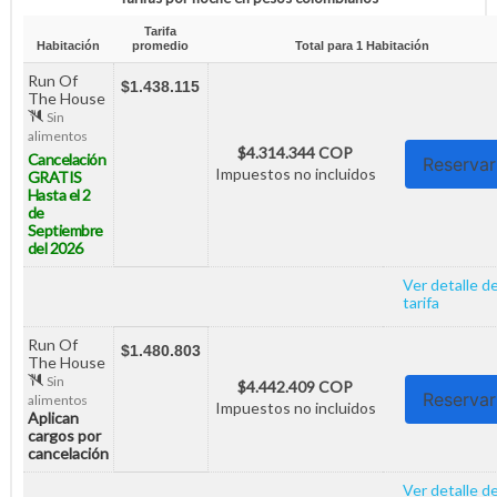
Tarifa
Habitación
promedio
Total para
1
Habitación
Run Of
$1.438.115
The House
Sin
alimentos
$4.314.344 COP
Cancelación
Reservar
Impuestos no incluidos
GRATIS
Hasta el 2
de
Septiembre
del 2026
Ver detalle de
tarifa
Run Of
$1.480.803
The House
Sin
$4.442.409 COP
Reservar
alimentos
Impuestos no incluidos
Aplican
cargos por
cancelación
Ver detalle de