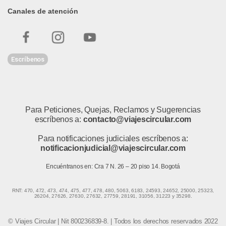
Canales de atención
Escríbenos
Para Peticiones, Quejas, Reclamos y Sugerencias
escríbenos a:
contacto@viajescircular.com
Para notificaciones judiciales escríbenos a:
notificacionjudicial@viajescircular.com
Encuéntranos en: Cra 7 N. 26 – 20 piso 14. Bogotá
RNT: 470, 472, 473, 474, 475, 477, 478, 480, 5063, 6183, 24593, 24652, 25000, 25323,
26204, 27626, 27630, 27632, 27759, 28191, 31056, 31223 y 35298.
© Viajes Circular | Nit 800236839-8. | Todos los derechos reservados 2022